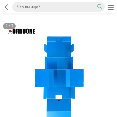
2
/
7