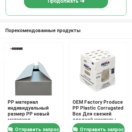
Продолжать
Порекомендованные продукты
Домой
PP материал
OEM Factory Produce
индивидуальный
PP Plastic Corrugated
Продукты
размер PP новый
Box Для свежей
материал
сладкой кукурузы
индивидуальный
брокколи баклажаны
Отправить запрос
Отправить запрос
Видеозаписи
размер
Имбирный ящик