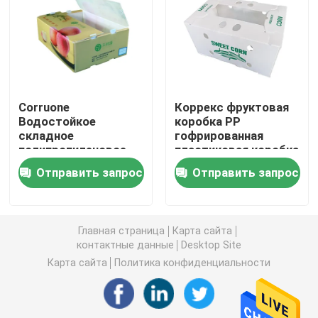
Доска Коропласт
Рифленый лист PP
Corruone
Коррекс фруктовая
Водостойкое
коробка PP
Повторно использованные рифленые пластиковые 
складное
гофрированная
полипропиленовое
пластиковая коробка
гофрированное
для овощей и
Лист Корфлейт
Отправить запрос
Отправить запрос
пластмассовое
сельскохозяйственной
изделие Фрукты
упаковки
овощи Спаржа /
Рифленая пластиковая крышка
Имбирь / Таро / Окра
Главная страница
Карта сайта
контактные данные
Desktop Site
Рифленые коробки пластиковой упаковки
Карта сайта
Политика конфиденциальности
PP гофрировали коробку