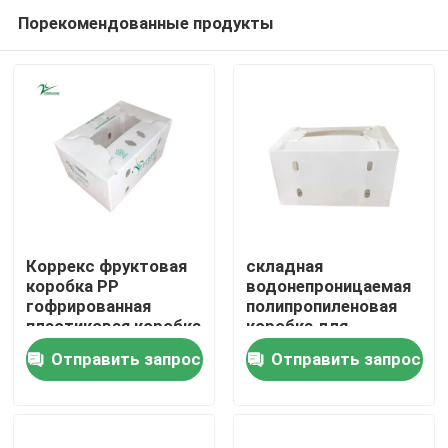
Порекомендованные продукты
Коррекс фруктовая
складная
коробка PP
водонепроницаемая
гофрированная
полипропиленовая
Домой
пластиковая коробка
коробка для
для овощей и
хранения коррекса с
Отправить запрос
Отправить запрос
сельскохозяйственной
флейтой, контейнер
Продукты
упаковки
для доставки
свежих фруктов
Видеозаписи