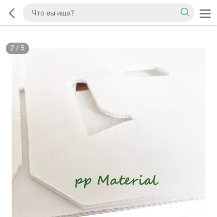
2
/
5