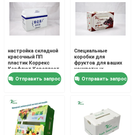
О нас
Экскурсия по заводу
настройка складной
Специальные
Контроль качества
красочный ПП
коробки для
пластик Коррекс
фруктов для ваших
Корфлют Коропласт
конкретных
Запросите цитату
перерабатывать
потребностей
Отправить запрос
Отправить запрос
овощи Фрукты
Складные коробки
Овощ гофрировал коробки
Коробки плода рифленые
Рифленый пластиковый предохранитель дерева