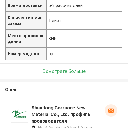
Время доставки
5-8 рабочих дней
Количество мин
1 лист
заказа
Место происхож
КНР
дения
Номер модели
pp
Осмотрите больше
О нас
Shandong Corruone New
Material Co., Ltd. профиль
производителя
No. 6 Xinchuan Street, Xin'an