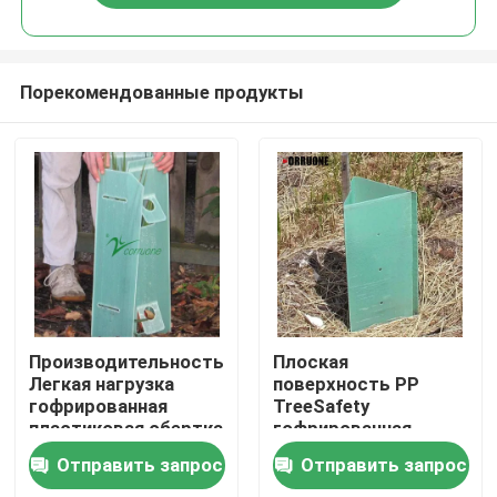
Порекомендованные продукты
Домой
Производительность
Плоская
Легкая нагрузка
поверхность PP
гофрированная
TreeSafety
Продукты
пластиковая обертка
гофрированная
для деревьев Легкая
доска защищает от
Отправить запрос
Отправить запрос
животных с
Видеозаписи
уверенностью