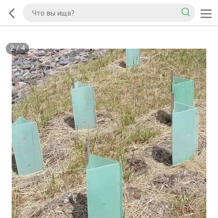
2
/
4