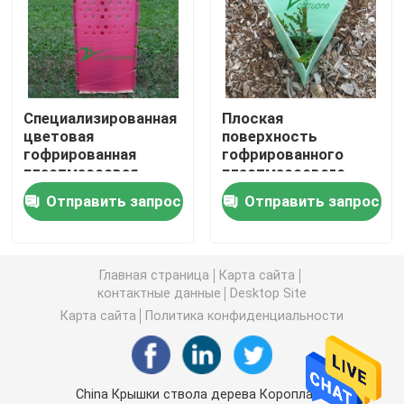
Доска Коропласт
Рифленый лист PP
Специализированная
Плоская
цветовая
поверхность
гофрированная
гофрированного
Повторно использованные рифленые пластиковые 
пластмассовая
пластмассового
защита деревьев
защитника деревьев
Отправить запрос
Отправить запрос
для защиты
в индивидуальном
Лист Корфлейт
деревьев высокой
цвете для защиты
плотности
растений
Рифленая пластиковая крышка
Главная страница
Карта сайта
контактные данные
Desktop Site
Карта сайта
Политика конфиденциальности
Рифленые коробки пластиковой упаковки
PP гофрировали коробку
China Крышки ствола дерева Коропласт