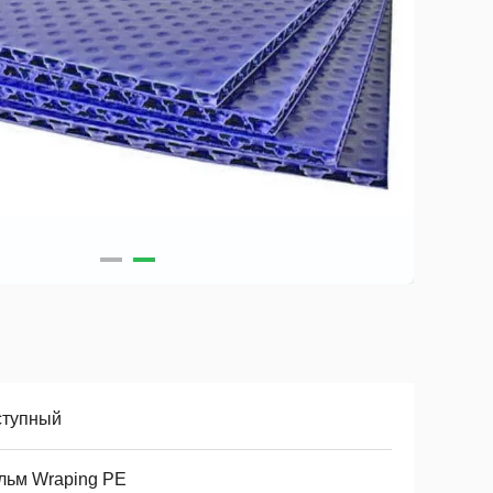
ступный
льм Wraping PE