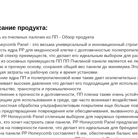
ание продукта:
 из пчелиных палочек из ПП - Обзор продукта
eycomb Panel - это весьма универсальный и инновационный строит
сть ядра PP для медоносной клетки с долговечностью полипропил
й спектр преимуществ, что делает его идеальным выбором для р
из основных преимуществ ПП ПП Пчелиной панели является ее ле
ю и прочную основу, сохраняя общий вес панели до минимума.Это 
ая затраты на рабочую силу и время установки.
ние ядра ПП и полипропиленовой кожи также дает исключительно 
ивает высокие давления.что делает его подходящим для использов
ельство, транспорта и промышленности.
лнение к прочности и долговечности, ПП пленка также очень устой
ящим для использования в среде, где часто возникает воздействи
ностная обработка ультрафиолетовым покрытием еще больше пов
.предотвращение повреждения или обесцвечивания, вызванного 
 PP Honeycomb Panel отличным выбором для наружных применени
х, кто хочет настроить свои панели, PP Honeycomb Panel предлага
ов на поверхности панели, что делает его идеальным для брендин
а панели PP Honeycomb составляет 6 мм, обеспечивая баланс ме