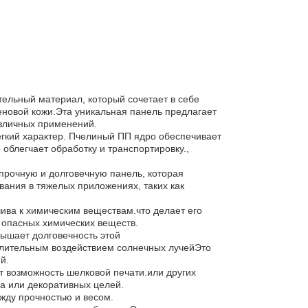
ельный материал, который сочетает в себе
еновой кожи.Эта уникальная панель предлагает
азличных применений.
гкий характер. Пчелиный ПП ядро обеспечивает
облегчает обработку и транспортировку.,
прочную и долговечную панель, которая
ания в тяжелых приложениях, таких как
чива к химическим веществам.что делает его
е опасных химических веществ.
ышает долговечность этой
длительным воздействием солнечных лучейЭто
й.
ет возможность шелковой печати.или других
га или декоративных целей.
жду прочностью и весом.