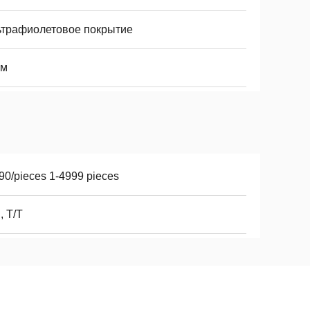
ьтрафиолетовое покрытие
мм
90/pieces 1-4999 pieces
, T/T