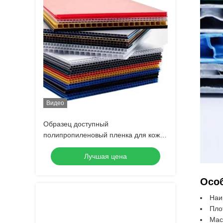
Видео
Образец доступный
полипропиленовый пленка для кожи
из медоносной палочки с шелковой
Лучшая цена
печатью
Особ
Наи
Пло
Масс