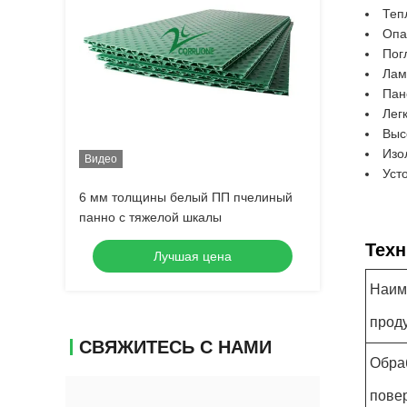
Теп
Опа
Пог
Лам
Пан
Лег
Выс
Изо
Видео
Уст
6 мм толщины белый ПП пчелиный
панно с тяжелой шкалы
Техн
Лучшая цена
Наим
прод
СВЯЖИТЕСЬ С НАМИ
Обра
пове