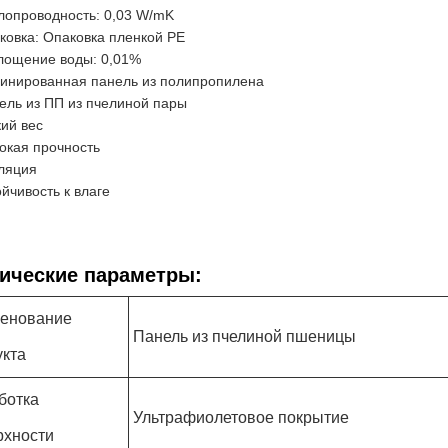
лопроводность: 0,03 W/mK
ковка: Опаковка пленкой PE
лощение воды: 0,01%
инированная панель из полипропилена
ель из ПП из пчелиной пары
кий вес
окая прочность
ляция
ойчивость к влаге
ические параметры:
енование
Панель из пчелиной пшеницы
укта
ботка
Ультрафиолетовое покрытие
рхности