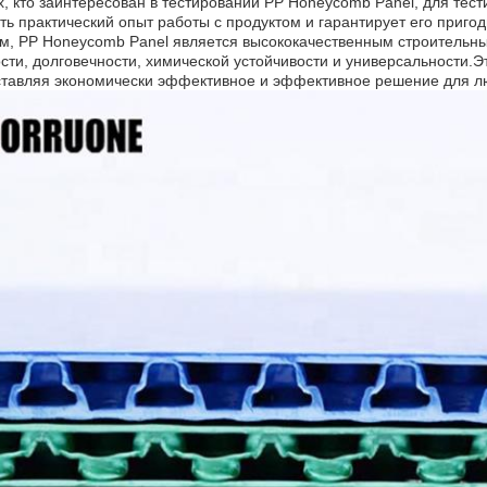
х, кто заинтересован в тестировании PP Honeycomb Panel, для тес
ть практический опыт работы с продуктом и гарантирует его приго
м, PP Honeycomb Panel является высококачественным строительн
сти, долговечности, химической устойчивости и универсальности.
тавляя экономически эффективное и эффективное решение для лю