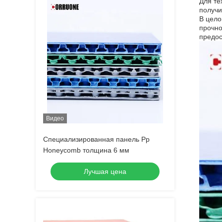
Для те
получи
В цело
прочно
предос
Видео
Специализированная панель Pp
Honeycomb толщина 6 мм
Лучшая цена