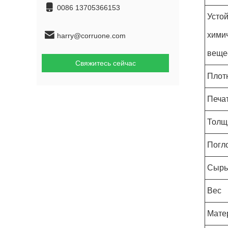
0086 13705366153
Устой
хими
harry@corruone.com
веще
Свяжитесь сейчас
Плот
Печа
Толщ
Погл
Сырь
Вес
Мате