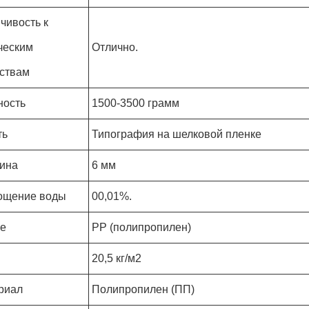
чивость к
ческим
Отлично.
ствам
ность
1500-3500 грамм
ть
Типография на шелковой пленке
ина
6 мм
ощение воды
00,01%.
е
PP (полипропилен)
20,5 кг/м2
риал
Полипропилен (ПП)