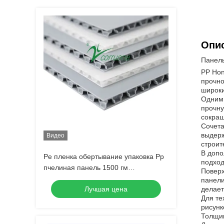
Опис
Панель
PP Hon
прочно
широки
Одним 
прочну
сокращ
Сочета
выдерж
Видео
строит
В допо
Pe пленка обертывание упаковка Pp
подход
пчелиная панель 1500 гм
Поверх
полипропиленовый материал
панели
Лучшая цена
делает
Для те
рисунк
Толщин