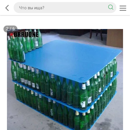
2
/
6