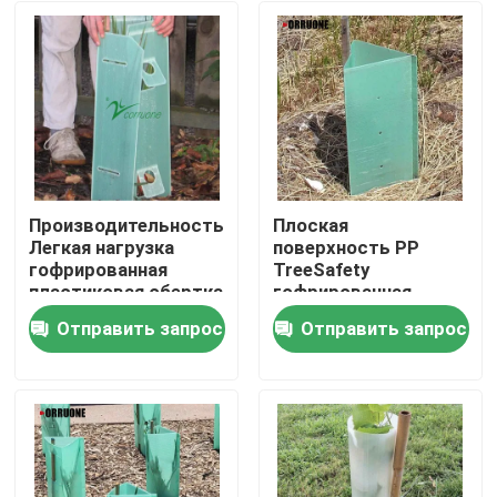
Производительность
Плоская
Легкая нагрузка
поверхность PP
гофрированная
TreeSafety
пластиковая обертка
гофрированная
для деревьев Легкая
доска защищает от
Отправить запрос
Отправить запрос
животных с
Домой
уверенностью
Продукты
Видеозаписи