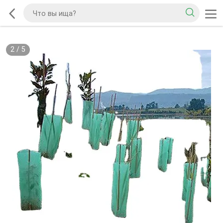
2
/
5