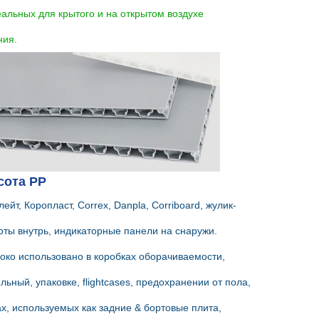
еальных для крытого и на открытом воздухе 
ния.
сота PP
ейт, Коропласт, Correx, Danpla, Corriboard, жулик-
соты внутрь, индикаторные панели на снаружи.
ко использовано в коробках оборачиваемости, 
ьный, упаковке, flightcases, предохранении от пола, 
х, используемых как задние & бортовые плита, 