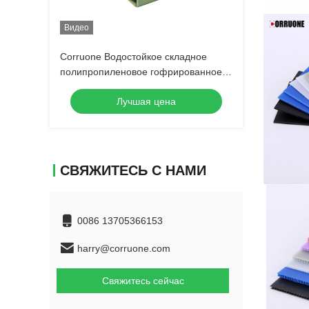
Видео
Corruone Водостойкое складное
полипропиленовое гофрированное
пластмассовое изделие Фрукты
Лучшая цена
овощи Спаржа / Имбирь / Таро / Окра
СВЯЖИТЕСЬ С НАМИ
0086 13705366153
harry@corruone.com
Свяжитесь сейчас