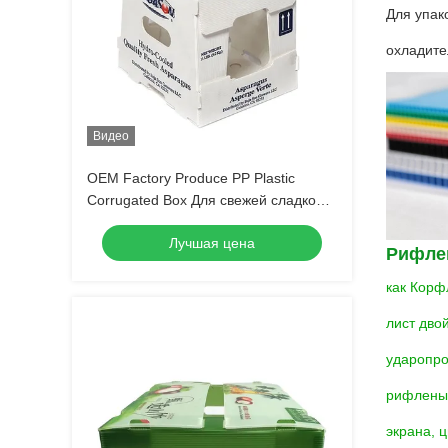
Для упак
охладите
Видео
OEM Factory Produce PP Plastic
Corrugated Box Для свежей сладкой
кукурузы брокколи баклажаны
Лучшая цена
Имбирный ящик
Рифле
как Корфл
лист дво
ударопро
рифленый
экрана, 