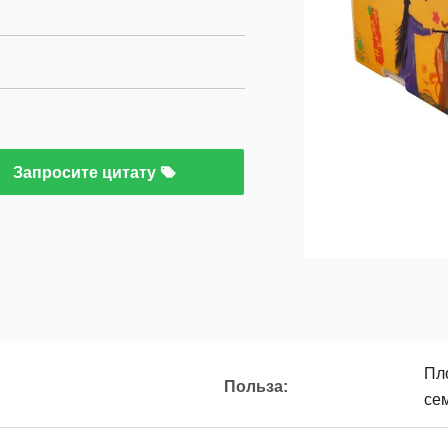
Запросите цитату
Пло
Польза:
се