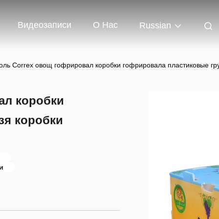
Видеозаписи
О Нас
Russian
оль Correx овощ гофрировал коробки гофрировала пластиковые гру
ал коробки
зя коробки
и