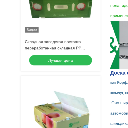
пола, ид
примене
Видео
Складная заводская поставка
переработанная складная PP
гофрированная коропласт
Лучшая цена
пластиковая фруктово-овощная
коробка
Доска 
как Корфл
жемчуг,
 
Оно широ
автомобил
шильдика