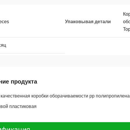
Ко
ieces
Упаковывая детали
об
Top
сяц
ние продукта
 качественная коробки оборачиваемости pp полипропилен
овой пластиковая
ификация