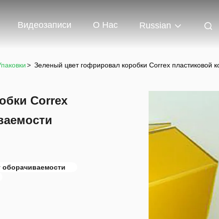
Видеозаписи
О Нас
Russian
Упаковки
>
Зеленый цвет гофрировал коробки Correx пластиковой 
обки Correx
ваемости
у оборачиваемости