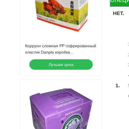
НЕТ.
Корруон сложная PP гофрированный
пластик Danpla коробка
полипропиленовый пластиковый лист
Лучшая цена
ящики гофрированный коробка
хранения
1.