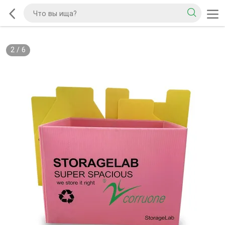
2
/
6