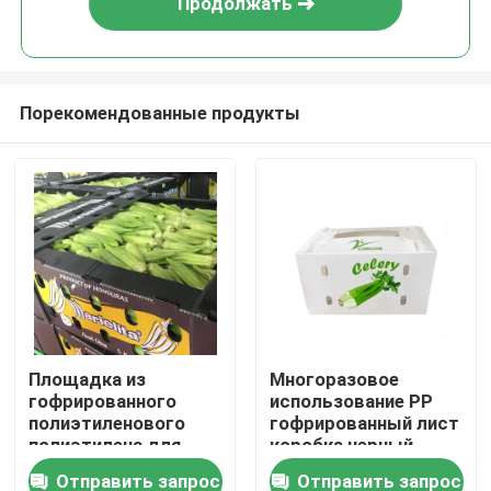
Продолжать
Порекомендованные продукты
Домой
Площадка из
Многоразовое
гофрированного
использование PP
Продукты
полиэтиленового
гофрированный лист
полиэтилена для
коробка черный
овощеводства и
белый
Отправить запрос
Отправить запрос
Видеозаписи
плодоводства