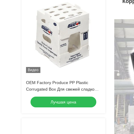
Кор
Видео
OEM Factory Produce PP Plastic
Corrugated Box Для свежей сладкой
кукурузы брокколи баклажаны
Лучшая цена
Имбирный ящик