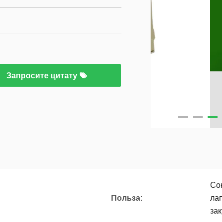
Запросите цитату
Сок
Польза:
лап
зак