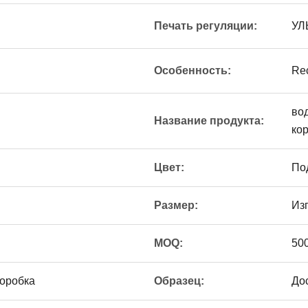
Печать регуляции:
УЛ
Особенность:
Rec
во
Название продукта:
ко
Цвет:
По
Размер:
Из
MOQ:
50
коробка
Образец:
До