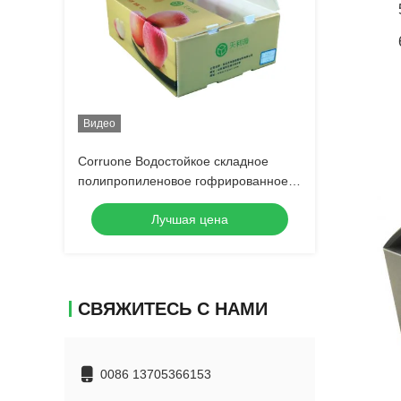
Видео
Corruone Водостойкое складное
полипропиленовое гофрированное
пластмассовое изделие Фрукты
Лучшая цена
овощи Спаржа / Имбирь / Таро / Окра
СВЯЖИТЕСЬ С НАМИ
0086 13705366153