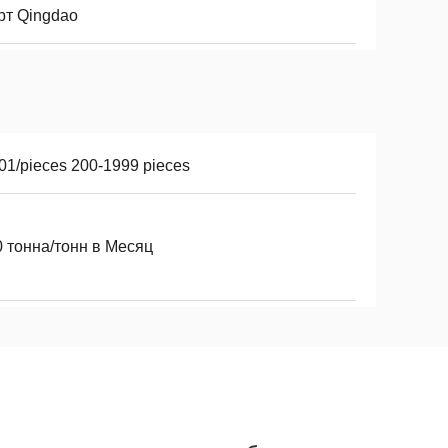
рт Qingdao
01/pieces 200-1999 pieces
0 тонна/тонн в Месяц