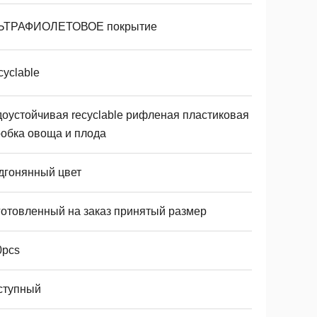
ЬТРАФИОЛЕТОВОЕ покрытие
yclable
доустойчивая recyclable рифленая пластиковая
робка овоща и плода
дгонянный цвет
готовленный на заказ принятый размер
0pcs
ступный