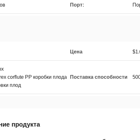
тов
Порт:
По
Цена
$1.
ox
ex corflute PP коробки плода
Поставка способности
50
овки плод
ние продукта