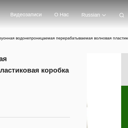
Видеозаписи
О Нас
Russian
руонная водонепроницаемая перерабатываемая волновая пластико
ая
ластиковая коробка