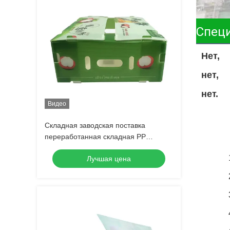
Спец
Нет,
нет,
нет.
Видео
Складная заводская поставка
переработанная складная PP
гофрированная коропласт
Лучшая цена
пластиковая фруктово-овощная
коробка