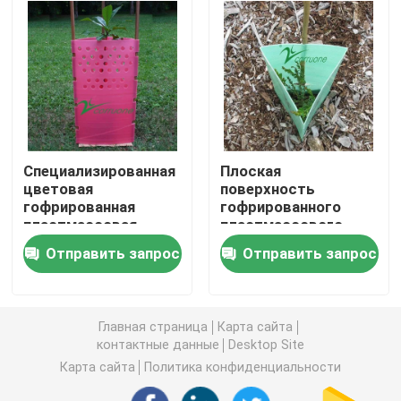
Доска Коропласт
Рифленый лист PP
Повторно использованные рифленые пластиковые 
Специализированная
Плоская
цветовая
поверхность
гофрированная
гофрированного
Лист Корфлейт
пластмассовая
пластмассового
защита деревьев
защитника деревьев
Отправить запрос
Отправить запрос
для защиты
в индивидуальном
Рифленая пластиковая крышка
деревьев высокой
цвете для защиты
плотности
растений
Главная страница
Карта сайта
Рифленые коробки пластиковой упаковки
контактные данные
Desktop Site
Карта сайта
Политика конфиденциальности
PP гофрировали коробку