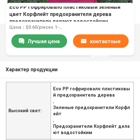
Eco PP гофрировало пластиковый зеленый
цвет Корфлейт предохранителя дерева
предохранители делают водостойким
Цена：$0.60/pieces 1-4999 pieces
Лучшая цена
контактные
данные
Характер продукции
Eco PP гофрировало пластиковы
й предохранитель дерева
,
Зеленые предохранители Корфл
Высокий свет:
ейт
,
Предохранители Корфлейт дела
ют водостойким