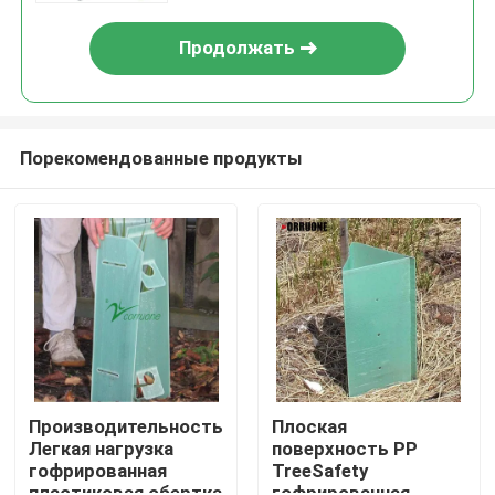
Продолжать
Порекомендованные продукты
Домой
Продукты
Производительность
Плоская
Легкая нагрузка
поверхность PP
гофрированная
TreeSafety
Видеозаписи
пластиковая обертка
гофрированная