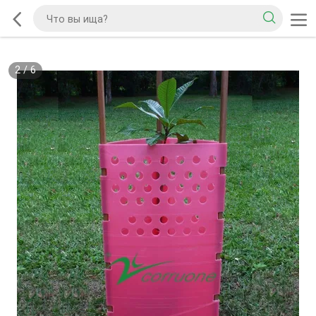
2
/
6