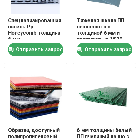
О нас
Специализированная
Тяжелая шкала ПП
панель Pp
пенопласта с
Honeycomb толщина
толщиной 6 мм и
Экскурсия по заводу
6 мм
плотностью 1500-
3500 гг
Отправить запрос
Отправить запрос
Контроль качества
Запросите цитату
Овощ гофрировал коробки
Коробки плода рифленые
Образец доступный
6 мм толщины белый
полипропиленовый
ПП пчелиный панно с
Рифленый пластиковый предохранитель дерева