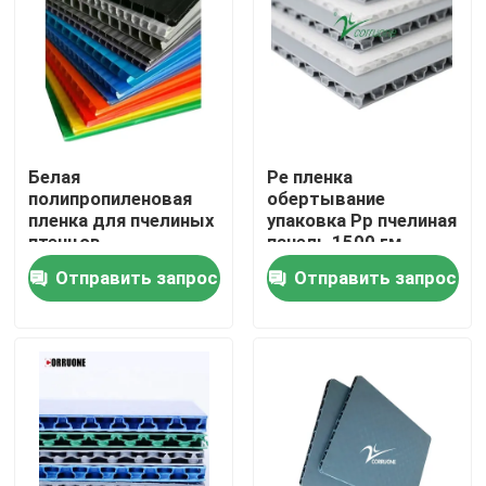
Белая
Pe пленка
полипропиленовая
обертывание
пленка для пчелиных
упаковка Pp пчелиная
птенцов
панель 1500 гм
полипропиленовый
Отправить запрос
Отправить запрос
материал
Домой
Продукты
Видеозаписи