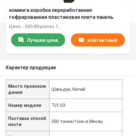
Con-Pearl pp пластиковая пчелиная доска для
коминга коробка переработанная
гофрированная пластиковая плита панель
гофрированная пластиковая коробка
Цена：$60.00/pieces 1-99 pieces
Лучшая цена
контактные
данные
Характер продукции
Место происхож
Шаньдун, Китай
дения
Номер модели
TLY-03
Поставка способ
500 тонна/тонн в Месяц
ности