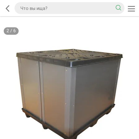
2
/
6