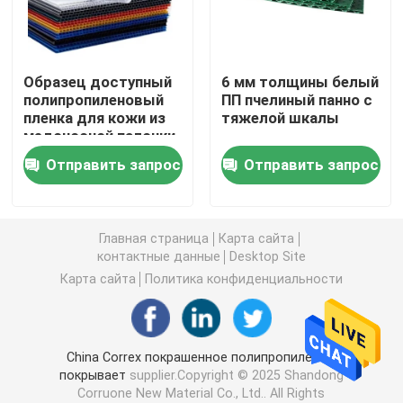
Доска Коропласт
Образец доступный
6 мм толщины белый
полипропиленовый
ПП пчелиный панно с
Рифленый лист PP
пленка для кожи из
тяжелой шкалы
медоносной палочки
с шелковой печатью
Повторно использованные рифленые пластиковые 
Отправить запрос
Отправить запрос
Лист Корфлейт
Главная страница
Карта сайта
контактные данные
Desktop Site
Рифленая пластиковая крышка
Карта сайта
Политика конфиденциальности
Рифленые коробки пластиковой упаковки
China Correx покрашенное полипропиленом
покрывает
supplier.Copyright © 2025 Shandong
PP гофрировали коробку
Corruone New Material Co., Ltd.. All Rights