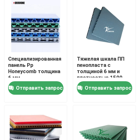
О нас
Экскурсия по заводу
Контроль качества
Специализированная
Тяжелая шкала ПП
панель Pp
пенопласта с
Honeycomb толщина
толщиной 6 мм и
Запросите цитату
6 мм
плотностью 1500-
3500 гг
Отправить запрос
Отправить запрос
Овощ гофрировал коробки
Коробки плода рифленые
Рифленый пластиковый предохранитель дерева