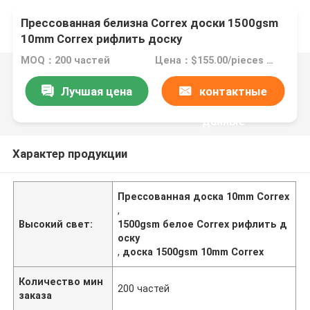
Прессованная белизна Correx доски 1500gsm
10mm Correx рифлить доску
MOQ：200 частей
Цена：$155.00/pieces 200-2999 pieces
Лучшая цена
контактные
данные
Характер продукции
Прессованная доска 10mm Correx
,
Высокий свет:
1500gsm белое Correx рифлить д
оску
,
доска 1500gsm 10mm Correx
Количество мин
200 частей
заказа