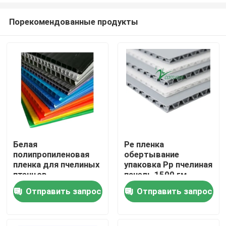
Порекомендованные продукты
Белая
Pe пленка
полипропиленовая
обертывание
Домой
пленка для пчелиных
упаковка Pp пчелиная
птенцов
панель 1500 гм
полипропиленовый
Отправить запрос
Отправить запрос
Продукты
материал
Видеозаписи