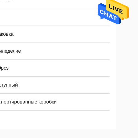
аковка
мледелие
0pcs
ступный
спортированные коробки