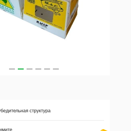
убедительная структура
имите