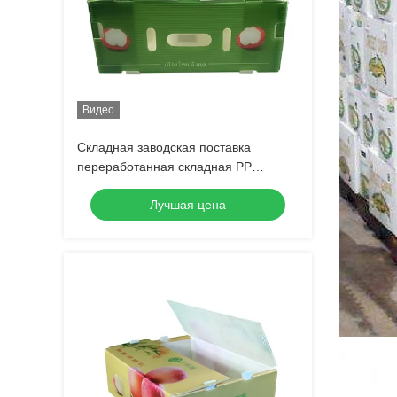
Видео
Складная заводская поставка
переработанная складная PP
гофрированная коропласт
Лучшая цена
пластиковая фруктово-овощная
коробка