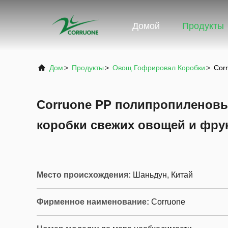
Домой
Продукты
Дом
>
Продукты
>
Овощ Гофрировал Коробки
>
Cor
Corruone PP полипропиленовы
коробки свежих овощей и фру
Место происхождения:
Шаньдун, Китай
Фирменное наименование:
Corruone