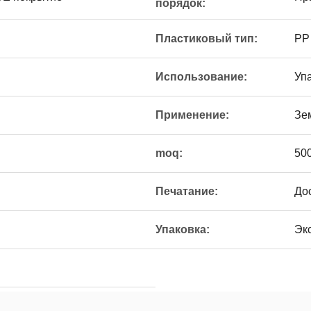
порядок:
Пластиковый тип:
PP
Использование:
Уп
Применение:
Зе
moq:
50
Печатание:
До
Упаковка:
Эк