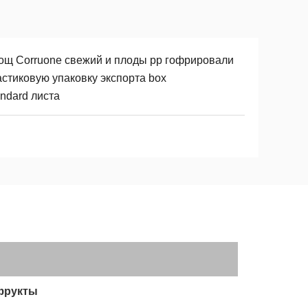
ощ Corruone свежий и плоды pp гофрировали
астиковую упаковку экспорта box
ndard листа
фрукты