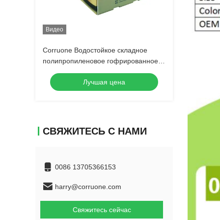
Видео
Corruone Водостойкое складное
полипропиленовое гофрированное
пластмассовое изделие Фрукты
Лучшая цена
овощи Спаржа / Имбирь / Таро / Окра
СВЯЖИТЕСЬ С НАМИ
0086 13705366153
harry@corruone.com
Свяжитесь сейчас