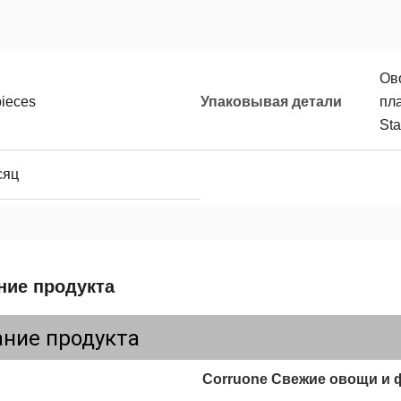
Ов
pieces
Упаковывая детали
пл
Sta
сяц
ние продукта
ние продукта
Corruone Свежие овощи и 