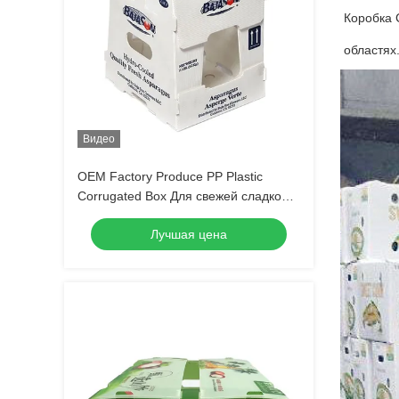
Коробка 
областях
Видео
OEM Factory Produce PP Plastic
Corrugated Box Для свежей сладкой
кукурузы брокколи баклажаны
Лучшая цена
Имбирный ящик