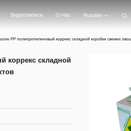
Видеозаписи
О Нас
Russian
ruone PP полипропиленовый коррекс складной коробки свежих ово
й коррекс складной
ктов