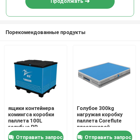
Продолжать
Порекомендованные продукты
Домой
ящики контейнера
Голубое 300kg
комингса коробки
нагружая коробку
Продукты
паллета 100L
паллета Coreflute
голубые PP
пластиковой
рифленые складные
коробки комингса
Отправить запрос
Отправить запрос
Видеозаписи
складную