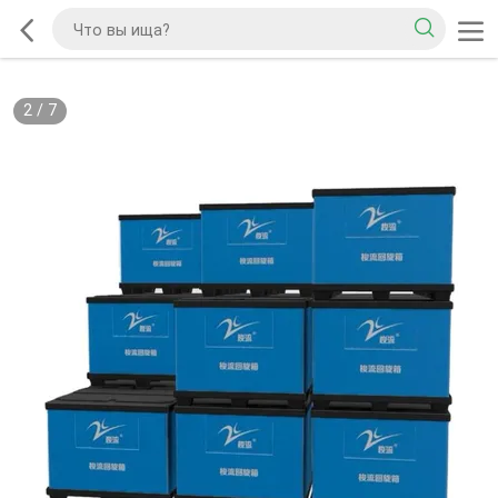
2
/
7