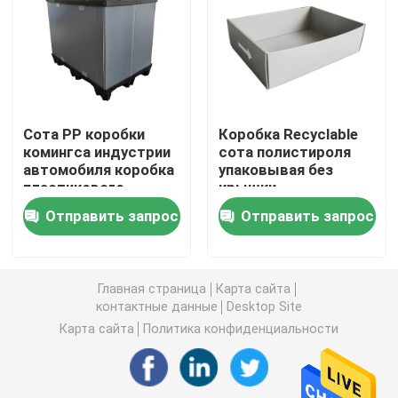
Доска Коропласт
Рифленый лист PP
Сота PP коробки
Коробка Recyclable
комингса индустрии
сота полистироля
Повторно использованные рифленые пластиковые 
автомобиля коробка
упаковывая без
пластикового
крышки
рифленая
Лист Корфлейт
Отправить запрос
Отправить запрос
Рифленая пластиковая крышка
Главная страница
Карта сайта
контактные данные
Desktop Site
Рифленые коробки пластиковой упаковки
Карта сайта
Политика конфиденциальности
PP гофрировали коробку