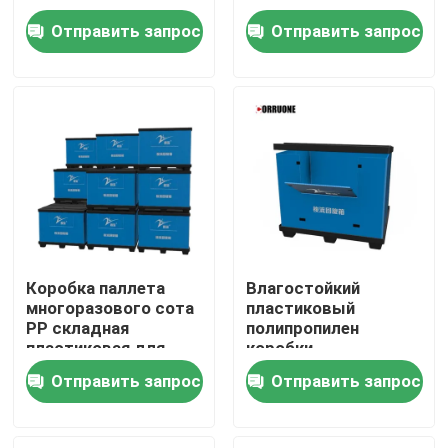
коробки комингса
пластиковой
Отправить запрос
Отправить запрос
складную
складная
О нас
пластиковую
Экскурсия по заводу
Контроль качества
Запросите цитату
Коробка паллета
Влагостойкий
многоразового сота
пластиковый
Овощ гофрировал коробки
PP складная
полипропилен
пластиковая для
коробки
автозапчастей
оборачиваемости с
Коробки плода рифленые
Отправить запрос
Отправить запрос
лоснистой
поверхностью
Рифленый пластиковый предохранитель дерева