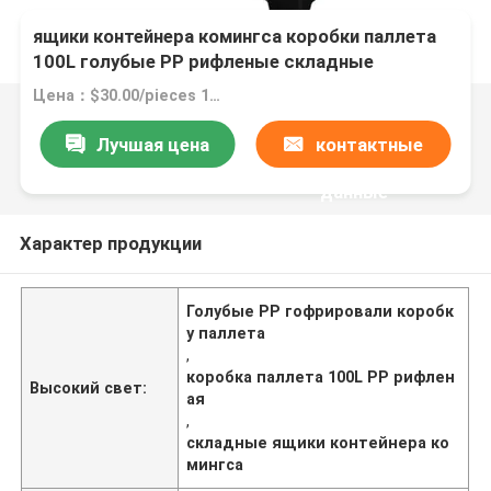
ящики контейнера комингса коробки паллета
100L голубые PP рифленые складные
Цена：$30.00/pieces 1-99 pieces
Лучшая цена
контактные
данные
Характер продукции
Голубые PP гофрировали коробк
у паллета
,
коробка паллета 100L PP рифлен
Высокий свет:
ая
,
складные ящики контейнера ко
мингса