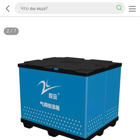
2
/
7