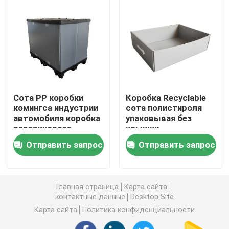
Доска Коропласт
Рифленый лист PP
Повторно использованные рифленые пластиковые 
Сота PP коробки
Коробка Recyclable
комингса индустрии
сота полистироля
автомобиля коробка
упаковывая без
Лист Корфлейт
пластикового
крышки
рифленая
Отправить запрос
Отправить запрос
Рифленая пластиковая крышка
Главная страница
Карта сайта
Рифленые коробки пластиковой упаковки
контактные данные
Desktop Site
Карта сайта
Политика конфиденциальности
PP гофрировали коробку