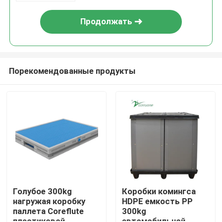
Продолжать
Порекомендованные продукты
Домой
Продукты
Голубое 300kg
Коробки комингса
нагружая коробку
HDPE емкость PP
паллета Coreflute
300kg
Видеозаписи
пластиковой
автомобильной